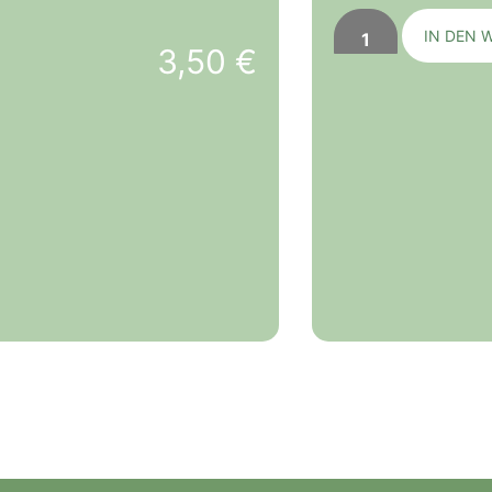
IN DEN 
3,50
€