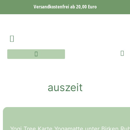
Versandkostenfrei ab 20,00 Euro
AQUARELLE WORKSHOP
AQUARELLE ONLINE WORKSHOP
auszeit
Yogi Tree Karte Yogamatte unter Birken Ru