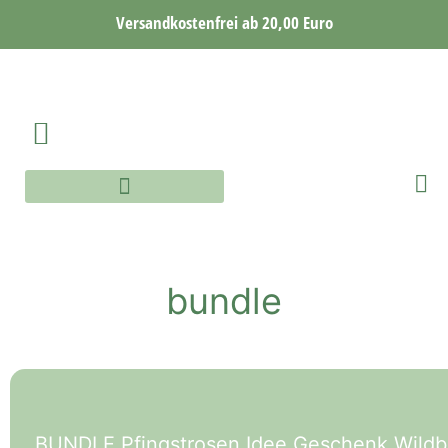
Versandkostenfrei ab 20,00 Euro
AQUARELLE WORKSHOP
AQUARELLE ONLINE WORKSHOP
bundle
BUNDLE Pfingstrosen Idee Geschenk Wild