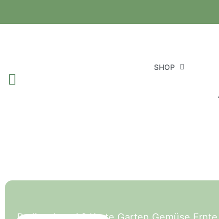
SHOP
Radieschen A6 Karte Garten Gemüse Ernte