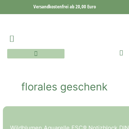
Versandkostenfrei ab 20,00 Euro
AQUARELLE WORKSHOP
AQUARELLE ONLINE WORKSHOP
florales geschenk
Wildblumen Aquarelle FSC® Notizblock DINA