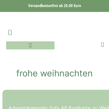
Versandkostenfrei ab 20,00 Euro
AQUARELLE WORKSHOP
AQUARELLE ONLINE WORKSHOP
frohe weihnachten
Adventskalender Sofa A6 Postkarte zu We