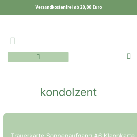
Versandkostenfrei ab 20,00 Euro
AQUARELLE WORKSHOP
AQUARELLE ONLINE WORKSHOP
kondolzent
Trauerkarte Sonnenaufgang A6 Klappkarte B