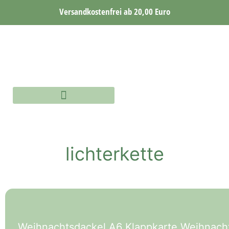
Versandkostenfrei ab 20,00 Euro
AQUARELLE WORKSHOP
AQUARELLE ONLINE WORKSHOP
lichterkette
Weihnachtsdackel A6 Klappkarte Weihnach