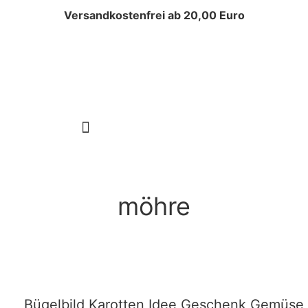
Versandkostenfrei ab 20,00 Euro
AQUARELLE WORKSHOP
AQUARELLE ONLINE WORKSHOP
möhre
Bügelbild Karotten Idee Geschenk Gemüse