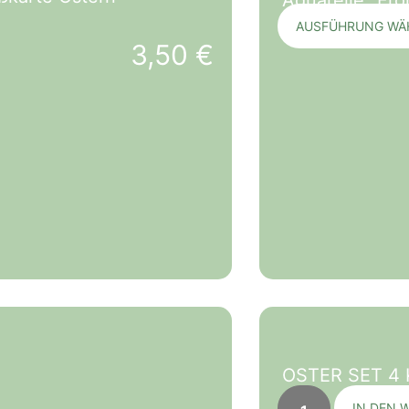
AUSFÜHRUNG WÄ
3,50
€
OSTER SET 4 K
IN DEN 