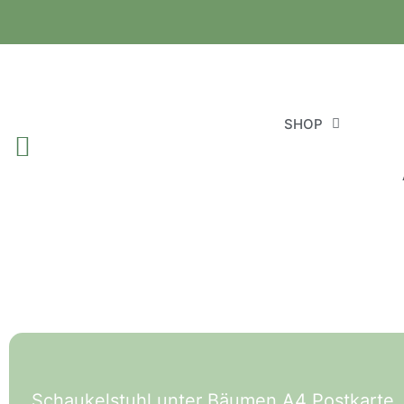
SHOP
Schaukelstuhl unter Bäumen A4 Postkarte