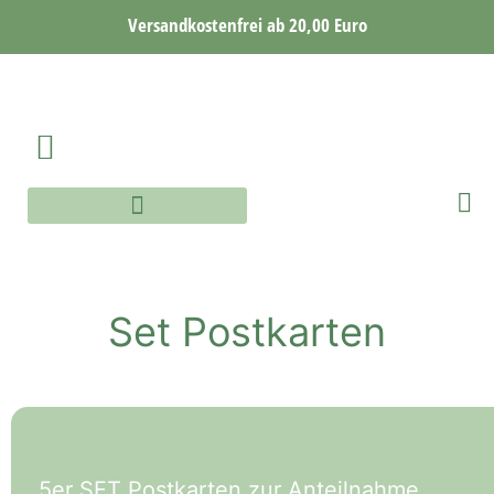
Versandkostenfrei ab 20,00 Euro
AQUARELLE WORKSHOP
AQUARELLE ONLINE WORKSHOP
Set Postkarten
5er SET Postkarten zur Anteilnahme