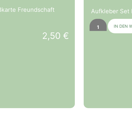
ßkarte Freundschaft
Aufkleber Set
IN DEN 
2,50
€