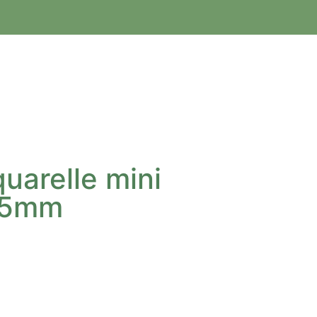
uarelle mini
25mm