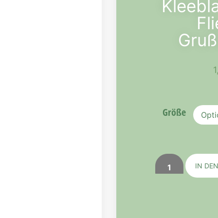
Kleebla
Fl
Gruß
1
Größe
IN DE