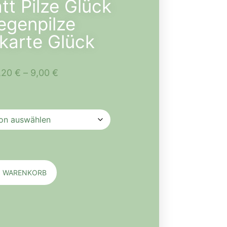
tt Pilze Glück
iegenpilze
karte Glück
,20
€
–
9,00
€
N WARENKORB