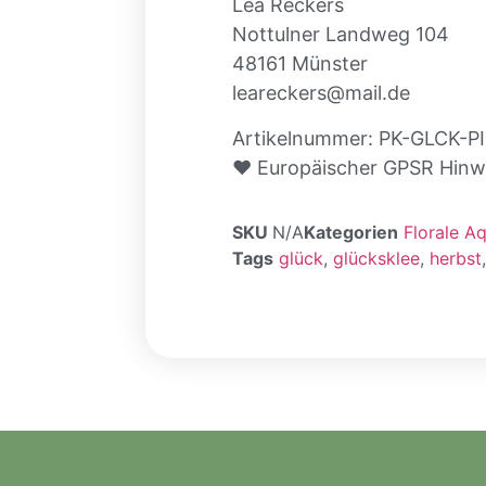
Lea Reckers
Nottulner Landweg 104
48161 Münster
leareckers@mail.de
Artikelnummer: PK-GLCK-P
♥ Europäischer GPSR Hinwe
SKU
N/A
Kategorien
Florale Aq
Tags
glück
,
glücksklee
,
herbst