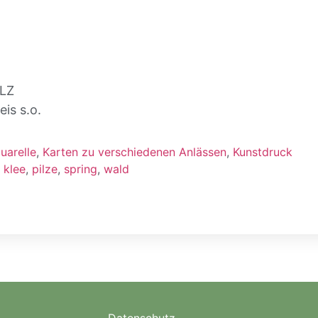
ILZ
is s.o.
uarelle
,
Karten zu verschiedenen Anlässen
,
Kunstdruck
,
klee
,
pilze
,
spring
,
wald