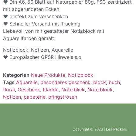
♥ Din A6, 50 Blatt auf Naturpapier 80g, FSC zertifiziert
mit abgerundeten Ecken
♥ perfekt zum verschenken
♥ Schneller Versand mit Tracking
Liebevoll von mir gestalteter Notizblock mit
Aquarellfarben gemalt
Notizblock, Notizen, Aquarelle
♥ Europäischer GPSR Hinweis s.o.
Kategorien
Neue Produkte
,
Notizblock
Tags
Aquarelle
,
besonderes geschenk
,
block
,
buch
,
floral
,
Geschenk
,
Kladde
,
Notizblick
,
Notizblock
,
Notizen
,
papeterie
,
pfingstrosen
Copyright © 2026 | Lea Reckers